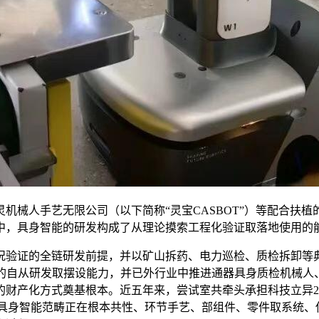
人手艺无限公司（以下简称“灵宝CASBOT”）等配合扶植
中，具身智能的研发构成了从理论摸索工程化验证取落地使用的
验证的全链研发前提，并以矿山拆药、电力巡检、质检拆卸等典
体的自从研发取摆设能力，并已外行业中推进通器具身质检机械
财产化方式奠基根本。近五年来，尝试室共牵头承担科技立异2
人取具身智能范畴正在根本共性、环节手艺、部组件、零件取系统、