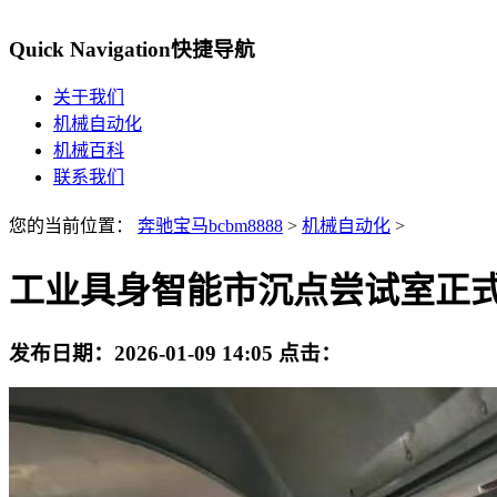
Quick Navigation
快捷导航
关于我们
机械自动化
机械百科
联系我们
您的当前位置：
奔驰宝马bcbm8888
>
机械自动化
>
工业具身智能市沉点尝试室正
发布日期：
2026-01-09 14:05
点击：