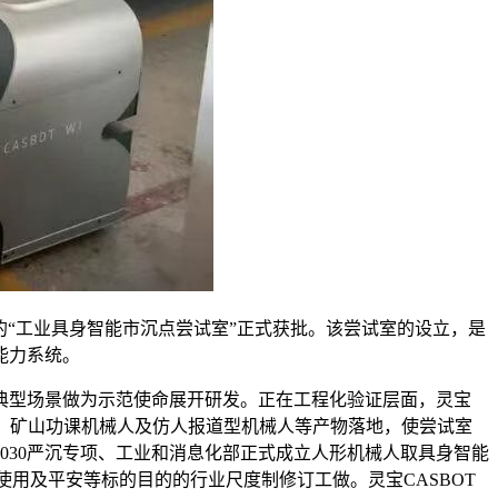
的“工业具身智能市沉点尝试室”正式获批。该尝试室的设立，是
能力系统。
型场景做为示范使命展开研发。正在工程化验证层面，灵宝
人、矿山功课机械人及仿人报道型机械人等产物落地，使尝试室
030严沉专项、工业和消息化部正式成立人形机械人取具身智能
使用及平安等标的目的的行业尺度制修订工做。灵宝CASBOT