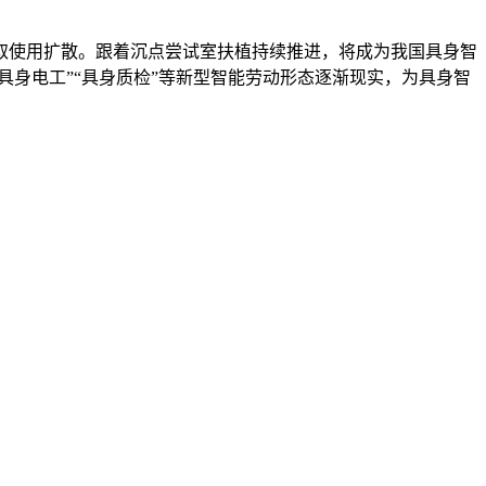
使用扩散。跟着沉点尝试室扶植持续推进，将成为我国具身智
具身电工”“具身质检”等新型智能劳动形态逐渐现实，为具身智