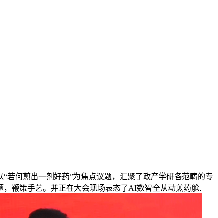
“若何煎出一剂好药”为焦点议题，汇聚了政产学研各范畴的专
，鞭策手艺。并正在大会现场表态了AI数智全从动煎药舱、