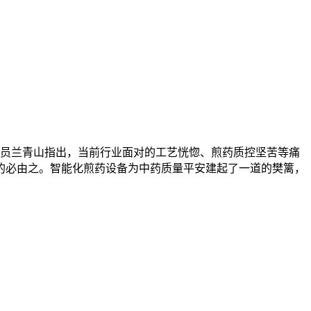
员兰青山指出，当前行业面对的工艺恍惚、煎药质控坚苦等痛
的必由之。智能化煎药设备为中药质量平安建起了一道的樊篱，