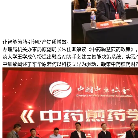
让智能煎药引领财产提质增效。
办理局机关办事局原副局长朱佳卿解读《中药聪慧煎药政策》
药大学王学成传授提出融合AI等手艺建立智能决策系统，实
中细致阐述了东华原若何以科技立异为驱动，鞭策中药煎药财