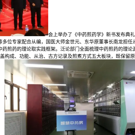
会上举办了《中药煎药学》新书发布典礼
等多位专家配合从编，国医大师金世元、东华原董事长南龙担任
中药煎药的理论取实践框架。泛论部门全面梳理中药煎药的理论
涵盖构成、功能、从治、古方记录及煎煮方式五大板块，既保留原方