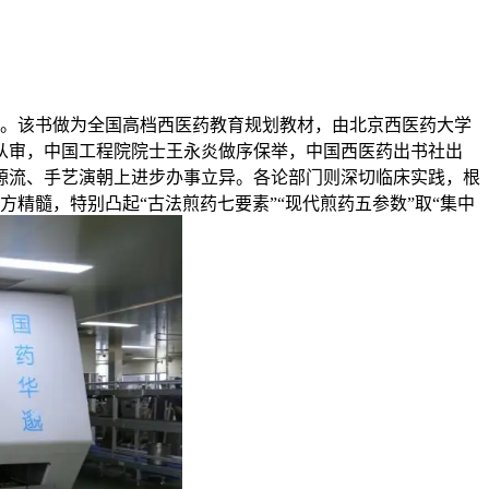
。该书做为全国高档西医药教育规划教材，由北京西医药大学
从审，中国工程院院士王永炎做序保举，中国西医药出书社出
源流、手艺演朝上进步办事立异。各论部门则深切临床实践，根
精髓，特别凸起“古法煎药七要素”“现代煎药五参数”取“集中