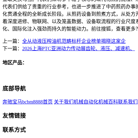
代表们供给了贵重的行业参考，也进一步推进了中药煎药办事
化贯通全程的全新成长阶段。从煎药设备到煎煮方式，从处方开
着深度进修、物联网、以及笼盖数据、设备取流程的行业尺度系
化、国际化注入强劲而持久的智能动力。前往搜狐，查看更多
上一篇：
全从动液压榨油机范畴标杆企业榜单揭晓这家企
下一篇：
2026上海PTC亚洲动力传动展齿轮、液压、减速机、
地区产品：
底部导航
奔驰宝马bcbm8888首页
关于我们
机械自动化
机械百科
联系我们
友情链接
联系方式