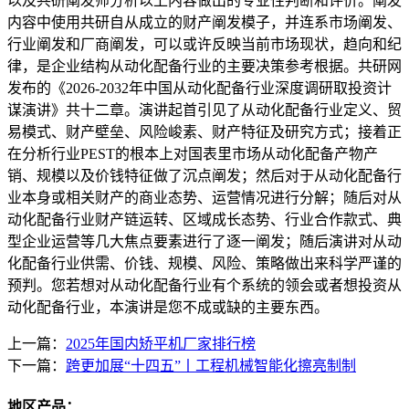
以及共研阐发师分析以上内容做出的专业性判断和评价。阐发
内容中使用共研自从成立的财产阐发模子，并连系市场阐发、
行业阐发和厂商阐发，可以或许反映当前市场现状，趋向和纪
律，是企业结构从动化配备行业的主要决策参考根据。共研网
发布的《2026-2032年中国从动化配备行业深度调研取投资计
谋演讲》共十二章。演讲起首引见了从动化配备行业定义、贸
易模式、财产壁垒、风险峻素、财产特征及研究方式；接着正
在分析行业PEST的根本上对国表里市场从动化配备产物产
销、规模以及价钱特征做了沉点阐发；然后对于从动化配备行
业本身或相关财产的商业态势、运营情况进行分解；随后对从
动化配备行业财产链运转、区域成长态势、行业合作款式、典
型企业运营等几大焦点要素进行了逐一阐发；随后演讲对从动
化配备行业供需、价钱、规模、风险、策略做出来科学严谨的
预判。您若想对从动化配备行业有个系统的领会或者想投资从
动化配备行业，本演讲是您不成或缺的主要东西。
上一篇：
2025年国内矫平机厂家排行榜
下一篇：
跨更加展“十四五”丨工程机械智能化擦亮制制
地区产品：