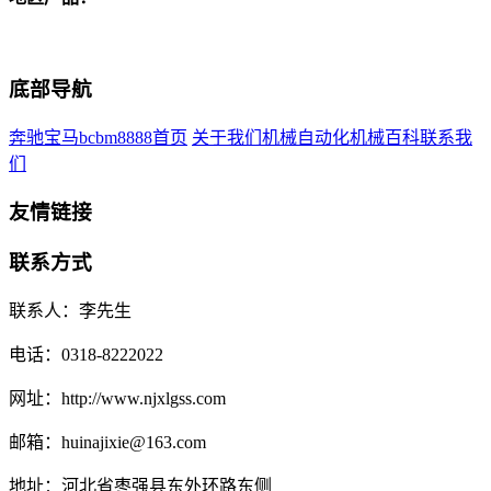
底部导航
奔驰宝马bcbm8888首页
关于我们
机械自动化
机械百科
联系我
们
友情链接
联系方式
联系人：李先生
电话：0318-8222022
网址：http://www.njxlgss.com
邮箱：huinajixie@163.com
地址：河北省枣强县东外环路东侧