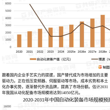
跟着国内企业手艺实力的提拔，国产替代成为市场增加的主要
驱动力。正在低压变频器、伺服驱动等市场，成本劣势和本土
化办事劣势，逐渐替代外资品牌，提高了市场份额。估计2031
年我国从动化配备市场规模将达到14050亿元。