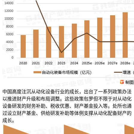
中国高度注沉从动化设备行业的成长，出台了一系列政策办法
以推进财产升级和布局调整。这些政策包罗但不限于对从动化
设备研发的财务补助、税收优惠、财产基金投入等。处所也通
过设立财产基金、供给研发补助等体例支撑从动化配备财产的
成长。