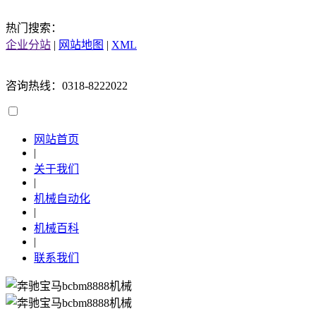
热门搜索：
企业分站
|
网站地图
|
XML
咨询热线：0318-8222022
网站首页
|
关于我们
|
机械自动化
|
机械百科
|
联系我们