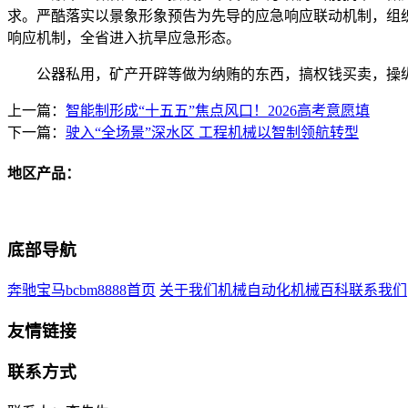
求。严酷落实以景象形象预告为先导的应急响应联动机制，组
响应机制，全省进入抗旱应急形态。
公器私用，矿产开辟等做为纳贿的东西，搞权钱买卖，操纵
上一篇：
智能制形成“十五五”焦点风口！2026高考意愿填
下一篇：
驶入“全场景”深水区 工程机械以智制领航转型
地区产品：
底部导航
奔驰宝马bcbm8888首页
关于我们
机械自动化
机械百科
联系我们
友情链接
联系方式