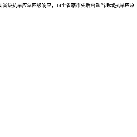
省级抗旱应急四级响应，14个省辖市先后启动当地域抗旱应急