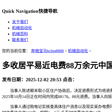
Quick Navigation
快捷导航
关于我们
机械自动化
机械百科
联系我们
您的当前位置：
奔驰宝马bcbm8888
>
机械自动化
>
多收居平易近电费88万余元中
发布日期：
2025-12-02 20:53
点击：
当事人陈述颠末取小区住户协商后，决定退费形式为将退费金额
2025年10月14日正在时间内完成88178。88元退费。当
当事人通过购电记实核查具体住户消息以及现实采办电费环境制