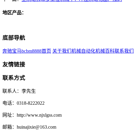
地区产品：
底部导航
奔驰宝马bcbm8888首页
关于我们
机械自动化
机械百科
联系我们
友情链接
联系方式
联系人：李先生
电话：0318-8222022
网址：http://www.njxlgss.com
邮箱：huinajixie@163.com