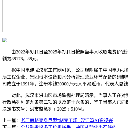
由2022年8月1日至2025年7月1日按照当事人收取电费价钱计
额为88178。88元。
据中国电建武汉沉工官网引见，公司现附属于中国电力扶植
局工程企业、集团根本设备和水分析管理营业环节配备的研制
司成立于1991年，注册本钱30000万元人平易近币，代表人
对此，武汉市洪山区市场监视办理局暗示，当事人正在对列
行政惩罚》第九条第二项的以及第十六条的，鉴于当事人已向商
决定书文号：洪市监惩罚﹝2025﹞510号。
上一篇：
老厂房将变身巨型“制梦工场” 汉江湾AI影视兴
下一篇：
全从动拆垛多工位机械手：冲压从动化出产线的