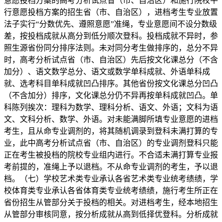
意愿投档方案的高考分析试点省（市、自治区）和施行院校平
行意愿投档方案的招生省（市、自治区），进档考生专业放置
法子实行“分数优先、遵照意愿”准绳，专业意愿间不设分数级
差，按投档成就从高分到低分顺次登科。投档成就不异时，参
照生源省份同分排序法则。未对同分考生做排序的，总分不异
时，高考分析试点省（市、自治区）先后按文化课总分（不含
加分）、语文数学总分、语文或数学单科成就、外语单科成
就、选考科目单科成就凹凸排序。其他省份按文化课总分凹凸
（不含加分）排序，文化课总分仍不异再按单科成就凹凸。单
科陈列挨次：理科为数学、理科分析、语文、外语；文科为语
文、文科分析、数学、外语。对未能满脚所填专业意愿的进档
考生，且从命专业调剂的，将其随机调录到登科未满打算的专
业，此中高考分析试点省（市、自治区）的专业调剂登科只能
正在考生被投档的院校专业组内进行。不合适未满打算专业报
考前提的，准绳上予以退档。不从命专业调剂的考生，予以退
档。（七）学校艺术类专业承认各省艺术类专业统考绩绩，学
校体育类专业承认各省体育类专业统考绩绩，施行考生所正在
省份招生从管部分关于投档的相关。对进档考生，经本地招生
从管部分审核同意，按分析成就从高到低择优登科。分析成就