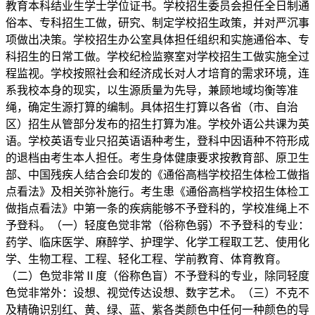
教育本科结业生学士学位证书。学校招生委员会担任全日制通
俗本、专科招生工做，研究、制定学校招生政策，并对严沉事
项做出决策。学校招生办公室具体担任组织和实施通俗本、专
科招生的日常工做。学校纪检监察室对学校招生工做实施全过
程监视。学校按照社会和经济成长对人才培育的需求环境，连
系我校本身的现实，以生源质量为先导，兼顾地域均衡等准
绳，确定生源打算的编制。具体招生打算以各省（市、自治
区）招生从管部分发布的招生打算为准。学校外语公共课为英
语。学校英语专业只招英语语种考生，登科中因语种不符形成
的退档由考生本人担任。考生身体健康要求按教育部、原卫生
部、中国残疾人结合会印发的《通俗高档学校招生体检工做指
点看法》及相关弥补施行。考生患《通俗高档学校招生体检工
做指点看法》中第一条的疾病能够不予登科的，学校准绳上不
予登科。（一）轻度色觉非常（俗称色弱）不予登科的专业：
药学、临床医学、麻醉学、护理学、化学工程取工艺、使用化
学、生物工程、工程、轻化工程、学前教育、体育教育。
（二）色觉非常Ⅱ度（俗称色盲）不予登科的专业，除同轻度
色觉非常外：设想、视觉传达设想、数字艺术。（三）不克不
及精确识别红、黄、绿、蓝、紫各类颜色中任何一种颜色的导