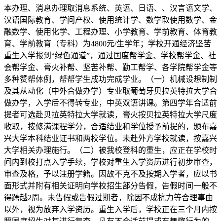
本办理、消息办理取消息系统、英语、日语、、汉言语文学、
汉语国际教育、学问产权、使用统计学、数学取使用数学、金
融数学、使用化学、工程办理、小学教育、学前教育、体育教
育、学前教育（专科）为4800元/生学年；学校开通经济坚苦
重生入学报到“绿色通道”，通过国度帮学金、学校帮学金、社
会帮学金、膏火补帮、坚苦补帮、勤工帮学、各学院帮学金等
多种赞帮体例，帮帮学生成功完成学业。（一）机械设想制制
及其从动化（中外合做办学）专业取葡萄牙贝拉英特拉大学合
做办学，入学后不得转专业，中英双语讲课。第四学年合适前
提者可选赴贝拉英特拉大学就读，膏火按贝拉英特拉大学尺度
收取，按修满课程学分，合适结业和学位授予前提的，颁布嘉
兴大学本科结业证书和两校学位。未赴外方学校就读，按嘉兴
大学相关办理施行。（二）被我校登科的重生，应正在学校时
间内到校打点入学手续，学校对重生入学资历进行初步审查，
审查及格，予以注册学籍。因故不克不及按期入学者，应以书
面形式并附有相关证明向学校招生部分告假，告假时间一般不
得跨越2周。未告假或告假过期者，除因不成抗力等合理事由
以外，视为放弃入学资历。重生入学后，学校正在三个月内按