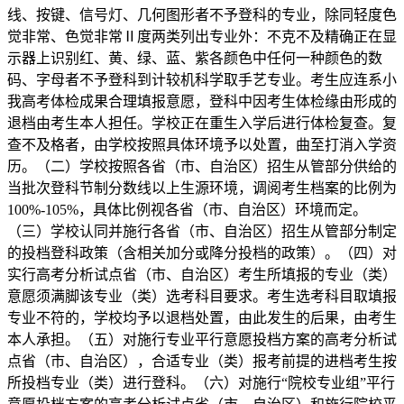
线、按键、信号灯、几何图形者不予登科的专业，除同轻度色
觉非常、色觉非常Ⅱ度两类列出专业外：不克不及精确正在显
示器上识别红、黄、绿、蓝、紫各颜色中任何一种颜色的数
码、字母者不予登科到计较机科学取手艺专业。考生应连系小
我高考体检成果合理填报意愿，登科中因考生体检缘由形成的
退档由考生本人担任。学校正在重生入学后进行体检复查。复
查不及格者，由学校按照具体环境予以处置，曲至打消入学资
历。（二）学校按照各省（市、自治区）招生从管部分供给的
当批次登科节制分数线以上生源环境，调阅考生档案的比例为
100%-105%，具体比例视各省（市、自治区）环境而定。
（三）学校认同并施行各省（市、自治区）招生从管部分制定
的投档登科政策（含相关加分或降分投档的政策）。（四）对
实行高考分析试点省（市、自治区）考生所填报的专业（类）
意愿须满脚该专业（类）选考科目要求。考生选考科目取填报
专业不符的，学校均予以退档处置，由此发生的后果，由考生
本人承担。（五）对施行专业平行意愿投档方案的高考分析试
点省（市、自治区），合适专业（类）报考前提的进档考生按
所投档专业（类）进行登科。（六）对施行“院校专业组”平行