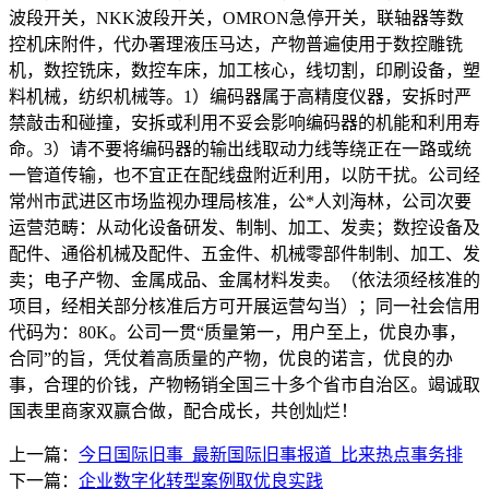
波段开关，NKK波段开关，OMRON急停开关，联轴器等数
控机床附件，代办署理液压马达，产物普遍使用于数控雕铣
机，数控铣床，数控车床，加工核心，线切割，印刷设备，塑
料机械，纺织机械等。1）编码器属于高精度仪器，安拆时严
禁敲击和碰撞，安拆或利用不妥会影响编码器的机能和利用寿
命。3）请不要将编码器的输出线取动力线等绕正在一路或统
一管道传输，也不宜正在配线盘附近利用，以防干扰。公司经
常州市武进区市场监视办理局核准，公*人刘海林，公司次要
运营范畴：从动化设备研发、制制、加工、发卖；数控设备及
配件、通俗机械及配件、五金件、机械零部件制制、加工、发
卖；电子产物、金属成品、金属材料发卖。（依法须经核准的
项目，经相关部分核准后方可开展运营勾当）；同一社会信用
代码为：80K。公司一贯“质量第一，用户至上，优良办事，
合同”的旨，凭仗着高质量的产物，优良的诺言，优良的办
事，合理的价钱，产物畅销全国三十多个省市自治区。竭诚取
国表里商家双赢合做，配合成长，共创灿烂！
上一篇：
今日国际旧事_最新国际旧事报道_比来热点事务排
下一篇：
企业数字化转型案例取优良实践