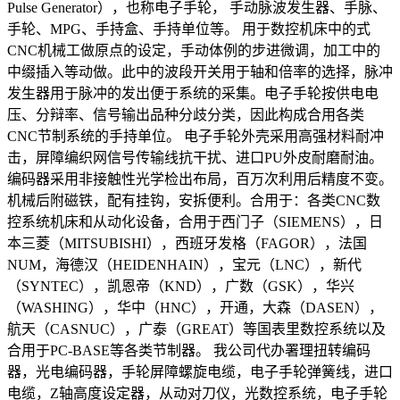
Pulse Generator），也称电子手轮， 手动脉波发生器、手脉、
手轮、MPG、手持盒、手持单位等。 用于数控机床中的式
CNC机械工做原点的设定，手动体例的步进微调，加工中的
中缀插入等动做。此中的波段开关用于轴和倍率的选择，脉冲
发生器用于脉冲的发出便于系统的采集。电子手轮按供电电
压、分辩率、信号输出品种分歧分类，因此构成合用各类
CNC节制系统的手持单位。 电子手轮外壳采用高强材料耐冲
击，屏障编织网信号传输线抗干扰、进口PU外皮耐磨耐油。
编码器采用非接触性光学检出布局，百万次利用后精度不变。
机械后附磁铁，配有挂钩，安拆便利。合用于：各类CNC数
控系统机床和从动化设备，合用于西门子（SIEMENS），日
本三菱（MITSUBISHI），西班牙发格（FAGOR），法国
NUM，海德汉（HEIDENHAIN），宝元（LNC），新代
（SYNTEC），凯恩帝（KND），广数（GSK），华兴
（WASHING），华中（HNC），开通，大森（DASEN），
航天（CASNUC），广泰（GREAT）等国表里数控系统以及
合用于PC-BASE等各类节制器。 我公司代办署理扭转编码
器，光电编码器，手轮屏障螺旋电缆，电子手轮弹簧线，进口
电缆，Z轴高度设定器，从动对刀仪，光数控系统，电子手轮