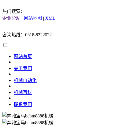
热门搜索：
企业分站
|
网站地图
|
XML
咨询热线：0318-8222022
网站首页
|
关于我们
|
机械自动化
|
机械百科
|
联系我们