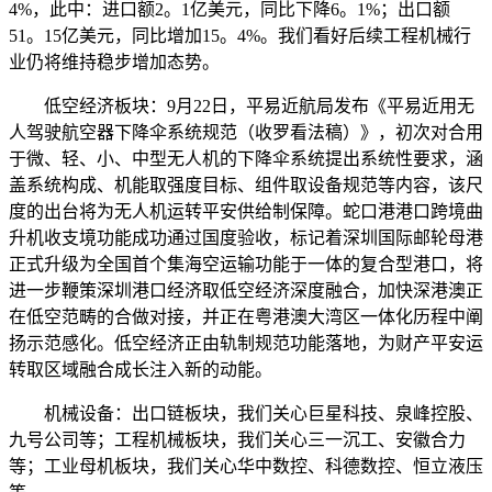
4%，此中：进口额2。1亿美元，同比下降6。1%；出口额
51。15亿美元，同比增加15。4%。我们看好后续工程机械行
业仍将维持稳步增加态势。
低空经济板块：9月22日，平易近航局发布《平易近用无
人驾驶航空器下降伞系统规范（收罗看法稿）》，初次对合用
于微、轻、小、中型无人机的下降伞系统提出系统性要求，涵
盖系统构成、机能取强度目标、组件取设备规范等内容，该尺
度的出台将为无人机运转平安供给制保障。蛇口港港口跨境曲
升机收支境功能成功通过国度验收，标记着深圳国际邮轮母港
正式升级为全国首个集海空运输功能于一体的复合型港口，将
进一步鞭策深圳港口经济取低空经济深度融合，加快深港澳正
在低空范畴的合做对接，并正在粤港澳大湾区一体化历程中阐
扬示范感化。低空经济正由轨制规范功能落地，为财产平安运
转取区域融合成长注入新的动能。
机械设备：出口链板块，我们关心巨星科技、泉峰控股、
九号公司等；工程机械板块，我们关心三一沉工、安徽合力
等；工业母机板块，我们关心华中数控、科德数控、恒立液压