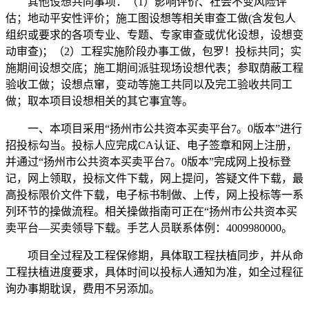
其他设想共同事项：（1）影响评价、社会不变风险评
估；地动平安性评价；施工图设想等相关审查工做(含发包人
组织或要求的各项专业、专题、专家审查或优化设想，设想变
动审查)；（2）工程实施阶段办事工做，包罗！投标共同；实
施期间设想交底；施工期间派驻现场设想代表；参取荫蔽工程
验收工做；设想点窜，变动等施工共同以及完工验收共同工
做；取本项目设想相关的其它事宜等。
一、本项目采用“扬州市公共资本买卖平台7。0版本”进行
招投标勾当。投标人应完成CA认证、电子签章和网上注册，
并通过“扬州市公共资本买卖平台7。0版本”完成网上投标登
记，网上领取，投标文件下载，网上提问，答疑文件下载，最
高投标限价文件下载，电子标书制做、上传，网上投标等一系
列环节的操做流程。相关操做指南可正在“扬州市公共资本买
卖平台—买卖领导下载。手艺人员联系体例：4009980000。
项目全过程及工程保修期，具体取工程扶植同步，并从命
工程扶植进度要求，具体时间以投标人通知为准，如全过程征
询办事期耽误，费用不另添加。