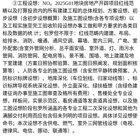
②工程设想：NO。2025G01地块房地产开辟项目红线范
畴以及打算投资内的所有建建工程的总体规划、方案设想、初
步设想（含初步设想概算）及施工图设想(含各专项设想）以
及工程实施至完工验收阶段设想办事工做和甲方要求的各类目
标及数据的统 计；包罗但不限于：红线范畴内建建、布局、
给排水、消防、暖通、通风空调、幕墙、室内三网、广电、室
外配套(含室外管网分析、总平面安插、室外道、灯、雨污水
管网、消防管网、配电房等)、景不雅、围墙、地上建建及地
下室建建（方案日照协帮验算、施工图日照阐发、规划面积核
算等）、人防各专业的施工图设想（含安然平静转换预案、人
防标识标牌设想）、地库深化（车位划线、归家动线等）、标
识标牌导视系统深化设想、外立面深化、绿扶植想（含绿色建
建征询办事至施工图审查及格所有费用）、售楼处全专业设
想，样板间，实景示范区，看房通道等发卖道具设想，以及施
工图设想阶段包罗所涵盖的各专业工程二次深化设想和其他为
满脚交付利用而应包含但未列明的项目设想。具体详见设想使
命书；本次设想不含供电、燃气、室外三网管线设想（电视、
德律风、电信、挪动、联通等）。