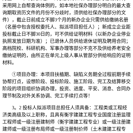
采用网上自帮查询体例的，如本地社保办理部分明白的最大查
询期取资历文件的月份不分歧时，须供给社保办理部分的文
件），截止日前成立不脚3个月的新办企业只需供给缴纳名册
（名册中包含授权委托人、拟派项目担任人）；新成立企业距
投标截止日不脚30日的，可不供给证明材料（以新办企业停业
执照发放日期为准）；已退休人员供给退休证明及聘用合同；
高档院校、科研机构、军事办理等部分不克不及供给养老安全
缴纳证明的，由所正在单元上级人事从管部分供给响应的证明
材料。
①项目办理：本项目扶植期、缺陷义务期全过程前期手续
协帮打点，设想阶段、投标阶段、施工阶段、完工及结算移交
阶段的项目组织协调办理，投资、进度、平安、消息、合同办
理节制及对外关系协调、完工手续打点等！
3。2 投标人拟派项目总担任人须具备：工程类或工程经
济类高级及以上职称，且具有衡宇建建工程专业国度注册监理
工程师或一级注册建制师（衡宇建建工程专业）或一级注册建
建师或一级注册布局师或一级注册制价师（土木建建工程专