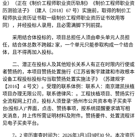
业）（正在《制价工程师职业资历轨制》《制价工程师职业资
历测验法子》（建人〔2018〕67 号）实施前，取得的制价工
程师执业资历证书取一级制价工程师职业资历证书效用等
同），并经投标人录用，且必需满脚下列前提。
采用结合体投标的，项目总担任人须由牵头单元人员担
任，结合体总数不跨越2 家，一个单元只能参取构成一个结合
体，且不得再加入投标。
二、潜正在投标人及其他短长关系人有正在时限内行使或
者赞扬的，本项目赞扬处置施行《江苏省衡宇建建和市政根本
设备工程投标投标勾当取赞扬处置实施法子》（苏建规字
【2016】 4 号文）。受理的联系体例：联系人：南京建凯扶植
项目办理无限公司，联系德律风：。工程扶植项目、赞扬实行
全流程网上打点，投标人须登录“扬州市公共资本电子买卖平
台(投标人)”界面，点击、赞扬事项，按系统提醒要求填写相
关消息，并上传所需证明材料及附件。赞扬要件、处置流程详
见电子买卖平台。
7。2 资历审查时间为：2026年3月3日9时30 分。本次资历