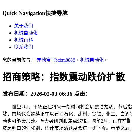
Quick Navigation
快捷导航
关于我们
机械自动化
机械百科
联系我们
您的当前位置：
奔驰宝马bcbm8888
>
机械自动化
>
招商策略：指数震动跌价扩散
发布日期：
2026-02-03 06:36
点击：
瞻望2月，市场正在将来一段时间将会以震动为从，节后指数无望强于节前。正在业绩预告披露竣事后，市场阶段性会环绕贸易航天、AI算力及使用等从题进行买卖，同时因为跌价的扩散，市场也会继续正在以石油石化、建材、钢铁、化工、白酒等跌价范畴进行阶段易。可是正在贫乏净增量的下，轮动可能会加快，买卖难度进一步提拔。全体气概也无望相对平衡，气概轮动也可能会加速。⚑大势研判和焦点逻辑：瞻望2月，正在前期监管降温信号和ETF大幅流出后，市场正在将来一段时间将会以震动为从。本年2月有春节长假，春节长假之前，因为有长假期贫乏明白的催化剂，估计市场活跃度会进一步下降。春节之后，因为临近召开，政策催化将会加快呈现，春节之后指数无望有更好的表示。根基面层面，1-2月是数据实空期，从目前来看，财产端的边际变化带来的业绩改善趋向仍然是市场关心的标的目的。顺周期跌价品种，半导体光模块为代表的AI链仍然是景气趋向之所正在。政策层面，因为2026年是逢六逢一的五年规划第一年，也是政策落地的大年，环绕政策落地的买卖机遇此起彼伏。流动性层面，虽然居平易近增量资金有加快流入的态势，可是主要ETF投资者的大幅减持对冲了增量资金流入。而临近春节，融资余额一般会流出。使得节前资金面难以有大的改不雅。特朗普新提名美联储后，美元指数反弹，资金流入新兴市场。估计布局跟着资金回流，资金面将会有更大的改不雅。总体来看，市场正在2月以震动为从，节后指数无望强于节前。从攻标的目的上，前期跌价品种起头向石油石化、食物饮料扩散，AI和半导体均有持续催化，建建建材受益于十五五规划的严沉项目。轮动加速可能是2月最主要的特征。⚑气概取行业设置装备摆设思：气概层面，进入2月后，考虑到市场仍处春季行情阶段，继续保举成长气概，大小盘表示差别无望，先大盘后小盘。保举指数组合包罗：中证1000、创业板50、300质量、800消息等。行业选择层面，我们沉点环绕顺周期+科技范畴结构，同时跟着春节临近和政策的持续帮力，添加对部门可选消费的关心。典型行业如电子（半导体）、传媒（告白营销、逛戏、影视）、机械设备（从动化设备、工程机械）、电力设备（电池、电网设备、光伏设备）、根本化工、社会办事等。⚑ 流动性取资金供需：2月增量资金或继续净流入，节前外资无望继续净流入，节后融资无望回流。宏不雅流动性方面，债券正在1月集中刊行缴款，对流动性构成必然抽水效应。央行采纳了精准无力的对冲办法，通过中期流动性东西填补资金缺口，2月资金面无望继续连结平稳丰裕。外部流动性方面，从特朗普新提名的美联储沃什的政策从意来看，沃什更可能采纳暖和且渐进的降息策略，其更倾向于将降息取缩减资产欠债表（缩表）共同，以对冲宽松效应，避免通缩反弹。目前市场对2026年的降息预期从原先的1次上调至2次。股票市场资金供需方面，1月股票市场可资金转为净流出，融资成为从力增量资金，ETF大幅净赎回。资金供给端，新发偏股基金规模有所回升，以沪深300为代表的规模指数ETF大幅净流出，融资资金风险偏好回升净流入。资金需求端，主要股东净减持规模扩大；IPO刊行规模及再融资规模有所回落，资金需求规模连结平稳。瞻望2月增量资金无望继续净流入，节前外资无望继续净流入，节后融资无望回流。⚑中不雅景气和行业保举：年报业绩预告披露过半，关心增速较高范畴。盈利方面，一方面，12月工业企业利润增速转正，但新旧动能分化持续，盈利修复较为迟缓；另一方面，目前2025年年报业绩预告披露过半，业绩增速较高或有改善的范畴次要集中正在：部门跌价资本品（工业金属、金属新材料、能源金属、贵金属、化学成品等），AI景气催化的TMT板块（半导体、通信设备、计较机设备、软件开辟等），出口劣势凸显的中高端制制业（电网设备、从动化设备、通用设备、汽车零部件等）等以及非银等行业。景气方面，1月份景气较高的范畴次要集中正在部门资本品、公用事业和消息手艺范畴，此中资本品板块大都工业金属、化工品价钱上涨；中逛制制范畴光伏价钱指数上行，汽车产销放缓；消费办事板块生猪养殖盈利改善，四大师电零售额同比降幅收窄；金融地产中商品房发卖持续低迷，公用事业范畴燃气价钱上涨。2月份我们行业设置装备摆设次要环绕顺周期+科技范畴结构，同时添加对部门可选消费的关心。典型行业如电子（半导体）、传媒（告白营销、逛戏、影视）、机械设备（从动化设备、工程机械）、电力设备（电池、电网设备、光伏设备）、根本化工、社会办事等。⚑ 赛道及财产趋向投资：OpenClaw震动开源生态，OS Agent时代推向台前。2026 岁首年月，科技圈履历了一场寂静却猛烈的震动。前 Apple生态出名开辟者 Peter Steinberger发布了开源项目 Clawdbot（后改名为 OpenClaw）。这一项目标焦点愿景简单而极具力：若是 Claude 是目前最伶俐的大脑，那么 OpenClaw就是付与其操做计较机的“双手”。OpenClaw并非另一个保守的桌面 GUI 客户端，它创制性地将WhatsApp、Telegram等立即通信软件同化为用户的“近程终端”（Remote Terminal）。用户只需正在手机上发送一条天然言语指令——“查抄办事器日记，若 Nginx 报错则沉启”——家中的 Mac 便会从动、施行并反馈。这种“数字员工”般的体验，让该项目正在短短几周内 GitHub Star 数冲破 11 万，成为年度现象级开源项目。这一数据的背后，折射出开辟者群体对高权限AI Agent的巴望。正在上个月的月度概念演讲中，我们写道“A股延续上行趋向，继续演绎春季攻势的概率较高。根基面方面，开年之后，处所专项债刊行无望提速，地方预算内投资加两沉项目无望提速，起头和投资数据无望回暖。根基面将会边际好转。……。资金面方面，因为赔本效应堆集，开年后国内各资金进一步加A股的概率较高。……。因而，A股正在1月继续走震动向上走势，创前期新高的概率进一步加大。……。总体来看，以贸易航天、AI使用、AI算力和半导体设备为代表的科技、工业金属为代表资本仍然是1月的从疆场，除此之外，办事业消费和非银金融仍然是一月的值得关心的沉点标的目的”。现实环境来看，1月指数冲高，继续立异高。最终1月延续12月下旬的开年攻势，呈现分歧程度反弹。此中，上证指数小幅上涨3。8%，沪深300小幅上涨1。7%，WIND全A指数上涨5。8%。科创50、中证500、小盘成长涨幅较大。消费龙头、大盘价值逆势下跌。总体来看，市场策动了我们1月报中描述的“开年”，科技气概成为1月份相对占优的气概。值得关心的是，1月14日是指数的一个环节转机点，从当天监管颁布发表提高融资融券最低金比例，此后ETF起头了大幅流出，1月14日之后，宽基ETF流出近9800亿元，1月14日之后指数上行受阻，市场较着降温，陷入震动。正在上个月的月度概念演讲中，我们写道“连系中不雅景气、盈利能力、筹码分布、估值、买卖、周期阶段和赛道价值等多个维度，本期保举关心电力设备（光伏设备、电池）、机械设备（从动化设备、工程机械）、非银（安全、证券）、电子（半导体）、有色金属（工业金属、能源金属、贵金属）、根本化工等”。最终，市场的选择取我们保举的思类似，因为大商品价钱大涨，顺周期跌价品种若有色、石油石化，根本化工，建建材料表示较好，我们提出的“逢六逢一顺周期”的概念正在不竭被验证。除此之外AI使用迸发，传媒表示较好。而表示较差的行业次要是一些受ETF流出影响较大的板块，依托内需的板块，包罗银行、非银金融、食物饮料等。瞻望2月，正在前期监管降温信号和ETF大幅流出后，市场正在将来一段时间将会以震动为从，顺周期跌价扩散和AI正在春节前后普及预期成为市场的主要从线月有春节长假，春节长假之前，因为有长假期贫乏明白的催化剂，估计市场活跃度会进一步下降。春节之后，因为临近召开，政策催化将会加快呈现，春节之后指数无望有更好的表示。根基面层面，1-2月是数据实空期，从目前来看，财产端的边际变化带来的业绩改善趋向仍然是市场关心的标的目的。顺周期跌价品种，半导体光模块为代表的AI链