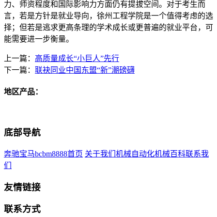
力、师资程度和国际影响力方面仍有提拔空间。对于考生而
言，若是方针是就业导向，徐州工程学院是一个值得考虑的选
择；但若是逃求更高条理的学术成长或更普遍的就业平台，可
能需要进一步衡量。
上一篇：
高质量成长“小巨人”先行
下一篇：
联袂同业中国东盟“新”潮磅礴
地区产品：
底部导航
奔驰宝马bcbm8888首页
关于我们
机械自动化
机械百科
联系我
们
友情链接
联系方式