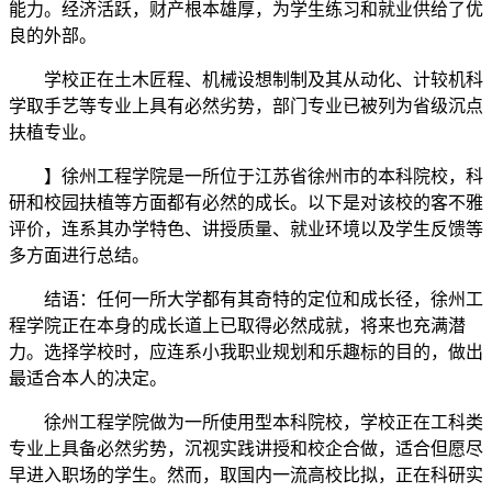
能力。经济活跃，财产根本雄厚，为学生练习和就业供给了优
良的外部。
学校正在土木匠程、机械设想制制及其从动化、计较机科
学取手艺等专业上具有必然劣势，部门专业已被列为省级沉点
扶植专业。
】徐州工程学院是一所位于江苏省徐州市的本科院校，科
研和校园扶植等方面都有必然的成长。以下是对该校的客不雅
评价，连系其办学特色、讲授质量、就业环境以及学生反馈等
多方面进行总结。
结语：任何一所大学都有其奇特的定位和成长径，徐州工
程学院正在本身的成长道上已取得必然成就，将来也充满潜
力。选择学校时，应连系小我职业规划和乐趣标的目的，做出
最适合本人的决定。
徐州工程学院做为一所使用型本科院校，学校正在工科类
专业上具备必然劣势，沉视实践讲授和校企合做，适合但愿尽
早进入职场的学生。然而，取国内一流高校比拟，正在科研实