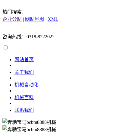
热门搜索：
企业分站
|
网站地图
|
XML
咨询热线：0318-8222022
网站首页
|
关于我们
|
机械自动化
|
机械百科
|
联系我们