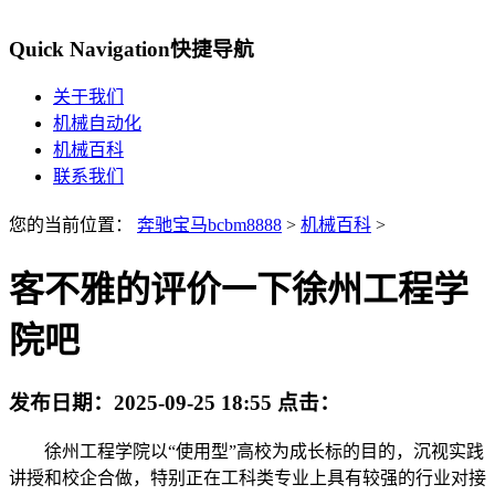
Quick Navigation
快捷导航
关于我们
机械自动化
机械百科
联系我们
您的当前位置：
奔驰宝马bcbm8888
>
机械百科
>
客不雅的评价一下徐州工程学
院吧
发布日期：
2025-09-25 18:55
点击：
徐州工程学院以“使用型”高校为成长标的目的，沉视实践
讲授和校企合做，特别正在工科类专业上具有较强的行业对接