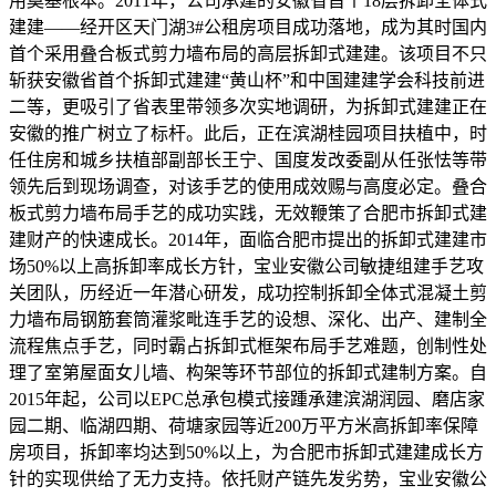
用奠基根本。2011年，公司承建的安徽省首个18层拆卸全体式
建建——经开区天门湖3#公租房项目成功落地，成为其时国内
首个采用叠合板式剪力墙布局的高层拆卸式建建。该项目不只
斩获安徽省首个拆卸式建建“黄山杯”和中国建建学会科技前进
二等，更吸引了省表里带领多次实地调研，为拆卸式建建正在
安徽的推广树立了标杆。此后，正在滨湖桂园项目扶植中，时
任住房和城乡扶植部副部长王宁、国度发改委副从任张怯等带
领先后到现场调查，对该手艺的使用成效赐与高度必定。叠合
板式剪力墙布局手艺的成功实践，无效鞭策了合肥市拆卸式建
建财产的快速成长。2014年，面临合肥市提出的拆卸式建建市
场50%以上高拆卸率成长方针，宝业安徽公司敏捷组建手艺攻
关团队，历经近一年潜心研发，成功控制拆卸全体式混凝土剪
力墙布局钢筋套筒灌浆毗连手艺的设想、深化、出产、建制全
流程焦点手艺，同时霸占拆卸式框架布局手艺难题，创制性处
理了室第屋面女儿墙、构架等环节部位的拆卸式建制方案。自
2015年起，公司以EPC总承包模式接踵承建滨湖润园、磨店家
园二期、临湖四期、荷塘家园等近200万平方米高拆卸率保障
房项目，拆卸率均达到50%以上，为合肥市拆卸式建建成长方
针的实现供给了无力支持。依托财产链先发劣势，宝业安徽公