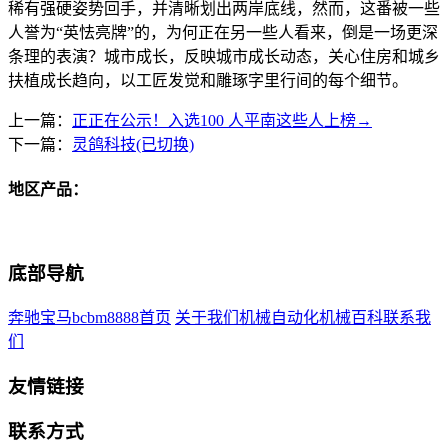
稀有强硬姿势回手，并清晰划出两岸底线，然而，这番被一些
人誉为“英怯亮牌”的，为何正在另一些人看来，倒是一场更深
条理的表演？城市成长，反映城市成长动态，关心住房和城乡
扶植成长趋向，以工匠发觉和雕琢字里行间的每个细节。
上一篇：
正正在公示！入选100 人平南这些人上榜→
下一篇：
灵鸽科技(已切换)
地区产品：
底部导航
奔驰宝马bcbm8888首页
关于我们
机械自动化
机械百科
联系我
们
友情链接
联系方式