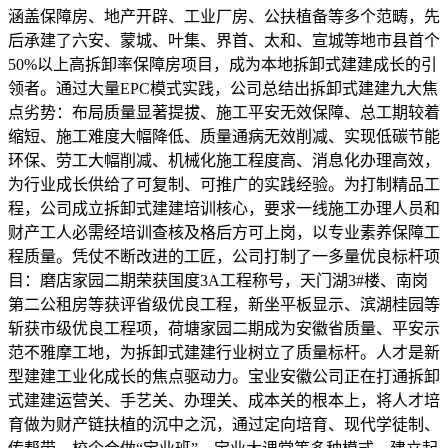
涵盖保障房、地产开辟、工业厂房、公扶植备等多个范畴，先
后承建了六安、蒙城、叶集、界首、太和、宣城等地市县首个
50%以上高拆卸率保障房项目，成为本地拆卸式建建成长的引
领者。通过大量EPC模式实践，公司总结出拆卸式建建九大焦
点劣势：布局质量显著提拔、施工平安无效保障、总工期较着
缩短、施工难度大幅降低、质量通病无效削减、实现低碳节能
环保、劳工大幅削减、机械化施工程度高、消息化办理高效，
为行业成长供给了可复制、可推广的实践经验。为打制精品工
程，公司成立拆卸式建建培训核心，要求一线施工办理人员和
财产工人必需经培训查核及格后方可上岗，以专业素养保障工
程质量。凭仗不断改进的工匠，公司打制了一多量优良标杆项
目：磨店家园二期荣获国度3A工程称号，天门湖3#楼、南岗
第二公租房等获评省级优良工程，新坐平板显示、滨湖桂园等
斩获市级优良工程项，荷塘家园二期成为安徽省质量、平安示
范不雅摩工地，为拆卸式建建行业树立了质量标杆。人才是新
型建建工业化成长的焦点驱动力。宝业安徽公司正在打通拆卸
式建建运营关、手艺关、办理关、成本关的根本上，将人才培
育做为财产链扶植的沉中之沉，通过定向培育、现代学徒制、