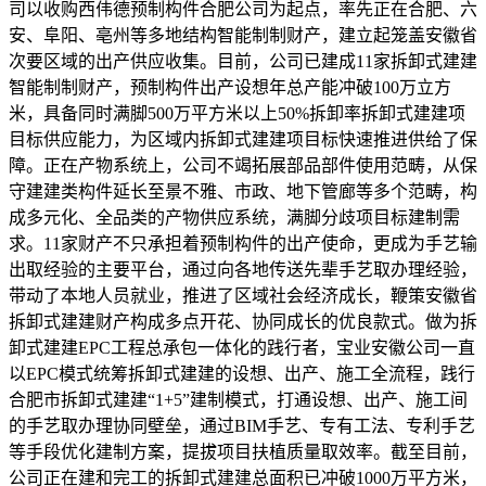
司以收购西伟德预制构件合肥公司为起点，率先正在合肥、六
安、阜阳、亳州等多地结构智能制制财产，建立起笼盖安徽省
次要区域的出产供应收集。目前，公司已建成11家拆卸式建建
智能制制财产，预制构件出产设想年总产能冲破100万立方
米，具备同时满脚500万平方米以上50%拆卸率拆卸式建建项
目标供应能力，为区域内拆卸式建建项目标快速推进供给了保
障。正在产物系统上，公司不竭拓展部品部件使用范畴，从保
守建建类构件延长至景不雅、市政、地下管廊等多个范畴，构
成多元化、全品类的产物供应系统，满脚分歧项目标建制需
求。11家财产不只承担着预制构件的出产使命，更成为手艺输
出取经验的主要平台，通过向各地传送先辈手艺取办理经验，
带动了本地人员就业，推进了区域社会经济成长，鞭策安徽省
拆卸式建建财产构成多点开花、协同成长的优良款式。做为拆
卸式建建EPC工程总承包一体化的践行者，宝业安徽公司一直
以EPC模式统筹拆卸式建建的设想、出产、施工全流程，践行
合肥市拆卸式建建“1+5”建制模式，打通设想、出产、施工间
的手艺取办理协同壁垒，通过BIM手艺、专有工法、专利手艺
等手段优化建制方案，提拔项目扶植质量取效率。截至目前，
公司正在建和完工的拆卸式建建总面积已冲破1000万平方米，