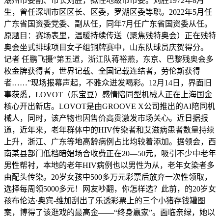
潮州市委副、市长刘胜，拟任地级市市委。刘胜1972年8月
生，曾任深圳市区区长、区委，罗湖区委等职。2022年5月任
广东省国资委党委、副从任，同年7月任广东省国资委从任。
原题目：赛场表里，温暖持续传送（聚焦残特奥会）正在残特
奥会坐式排球项目女子组铜牌赛中，山东队球员庆贺得分。
记者 任鹏飞摄“第五道，浙江队蒋裕燕，东京、巴黎残奥会多
枚金牌获得者，世界记载、全国记载连结者，劳伦斯获得
者……”现场报幕声起，不雅众迸发喝彩。12月14日，界面旧
事获悉，LOVOT（乐宝豆）感情陪同型机械人正在上海国金
核心开出新店。LOVOT是由GROOVE X公司推出的AI陪同机
械人，同时，该产物也因售价高贵激发市场关心。近日据报
道，近年来，老年群体中的HIV传染者和艾滋病患者数量持续
上升，浙江、广东等地高龄病例占比均较着添加。据领会，西
南某县部门低档暗娼场合收费正在20—50元，吸引不少中老年
男性帮衬，本地的老年HIV病例也以男性为从，老年女染者多
由配头传染。20岁女孩中500多万元彩票后放弃一次性领取，
选择每周领5000多元！网友吵翻，你怎样选？此前，的20岁女
孩布伦达·奥宾-维加刮出了乐透彩票上的三个小猪存钱罐图
案，博得了该逛戏的最高金——“终身赢家”。面临亲绿，她以