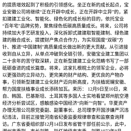
的提质增效起到了积极的引领感化。坐正在新的成长起点，宝
业安徽公司将继续“正在开辟中成长，正在开辟中立异”的，紧
扣建建工业化、智能化、绿色化的成长标的目的，依托宝业
“百年宅”品牌劣势，聚焦绿色低碳高质量成长。将来，公司将
持续加大手艺研发投入，深化拆卸式建建取智能建制、绿色建
建的融合成长，提拔财产焦点合作力，为实现国度“双碳”方
针、推进“中国建制”高质量成长做出新的更大贡献。从引进接
收到自从立异，从单点冲破到全链引领，安徽宝业建工集团以
二十余年的苦守取深耕，正在新型建建工业化范畴书写了一部
砥砺奋进的成长篇章。将来，这家扎根皖土的领军企业，必将
以更强劲的立异动力、更完美的财产结构、更优良的产物办
事，引领新型建建工业化财产迈向新高度，为扶植斑斓安徽、
帮力国度扶植事业成长添砖加瓦。来历： 12月9日至10日，来
自、韩国、巴基斯坦、土耳其等多国人士实地看望郑州航空港
经济分析尝试区，感触感染中国经济“向新”“向智”。华夏资产
办理无限公司原党委副、副董事长、总司理李开国涉嫌严沉违
纪违法，目前正接管河南省纪委监委规律审查和监察查询拜
访。广东省委组织部12月14日发布省管干部任前公示，此中，