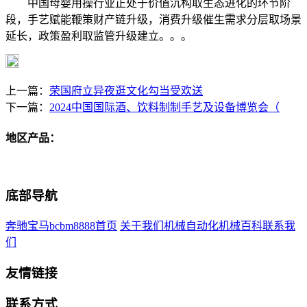
中国母婴用操行业正处于价值沉构取生态进化的环节阶
段，手艺赋能鞭策财产链升级，消费升级催生需求分层取场景
延长，政策盈利取监管升级建立。。。
上一篇：
荣国府立异夜逛文化勾当受欢送
下一篇：
2024中国国际酒、饮料制制手艺及设备博览会（
地区产品：
底部导航
奔驰宝马bcbm8888首页
关于我们
机械自动化
机械百科
联系我
们
友情链接
联系方式