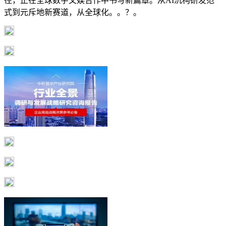
径，正在全球数字文娱合作中书写新篇章。从AI沉构研发范
式到元斥地新赛道，从全球化。。？。