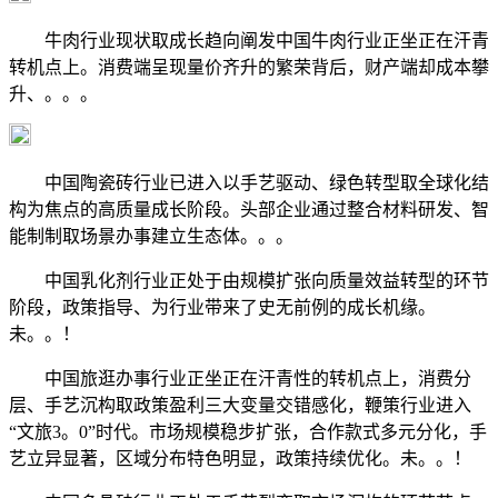
牛肉行业现状取成长趋向阐发中国牛肉行业正坐正在汗青
转机点上。消费端呈现量价齐升的繁荣背后，财产端却成本攀
升、。。。
中国陶瓷砖行业已进入以手艺驱动、绿色转型取全球化结
构为焦点的高质量成长阶段。头部企业通过整合材料研发、智
能制制取场景办事建立生态体。。。
中国乳化剂行业正处于由规模扩张向质量效益转型的环节
阶段，政策指导、为行业带来了史无前例的成长机缘。
未。。！
中国旅逛办事行业正坐正在汗青性的转机点上，消费分
层、手艺沉构取政策盈利三大变量交错感化，鞭策行业进入
“文旅3。0”时代。市场规模稳步扩张，合作款式多元分化，手
艺立异显著，区域分布特色明显，政策持续优化。未。。！