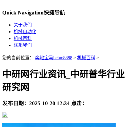
Quick Navigation
快捷导航
关于我们
机械自动化
机械百科
联系我们
您的当前位置：
奔驰宝马bcbm8888
>
机械百科
>
中研网行业资讯_中研普华行业
研究网
发布日期：
2025-10-20 12:34
点击：