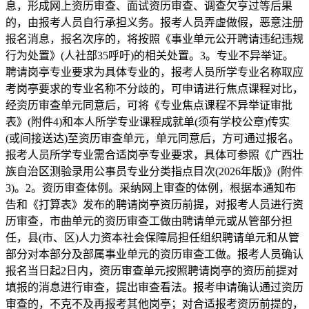
息，形成网上资历审查、面试资历审查、调查欠亨过等后果
的，由报考人员自行承担义务。报考人员弄虚做假，恶意注册
报名消息，报名次序的，将按照《事业单元公开聘请违纪违规
行为处置》(人社部35呼吁)的相关处置。3。专业不异举证。
聘请岗亭专业要求为具体专业的，报考人员所学专业名称取应
考岗亭要求的专业名称不分歧的，可申请进行焦点课程对比，
经资历审查单元同意后，可将《专业焦点课程不异举证审批
表》(附件4)和本人所学专业课程成就单(须有学校公章)传实
(或间接送达)至资历审查单元，单元同意后，方可通过报名。
报考人员所学专业需合适岗亭专业要求，具体可参照《广西壮
族自治区测验录用公事员专业分类指点目次(2026年版)》(附件
3)。2。资历审查体例。采纳网上审查的体例，根据本通知布
告和《打算表》发布的聘请岗亭资历前提，对报考人员进行资
历审查，市曲单元的资历审查工做由聘请单元或从管部分担
任，县(市、区)人力资本社会保障局担任组织聘请单元和从管
部分对本部分及部属事业单元的资历审查工做。报考人员确认
报名当日起2日内，资历审查单元按照聘请岗亭的资历前提对
填报的消息进行审查，提出审查看法。报考申请确认通过资历
审查的，不克不及再报考其他岗亭；对合适报考资历前提的，