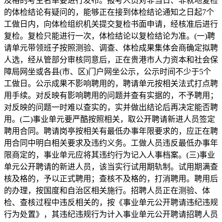
及格的考生名单要进行发布。报考人员对非当日、非就地复检
的体检结论有疑问的，能够正在接到体检结论通知之日起7个
工做日内，向体检组织机关提交复检书面申请，经核准后进行
复检。复检只能进行一次，体检结论以复检结论为准。(一)聘
请单元带领班子按照测验、调查、体检成果集体会商确定拟聘
人选，经从管部分审核同意后，正在贵港市人力资本和社会保
障局网坐或各县(市、区)门户网坐公示，公示时间不少于5个
工做日。公示成果不影响聘用的，聘请单元按相关法式打点聘
用手续。对反映有影响聘用的问题并查有实据的，不予聘用；
对反映的问题一时难以查实的，实并做出结论后再决定能否聘
用。(二)事业单元要严酷按照相关，取公开聘请新进人员签定
聘用合同。聘请岗亭按相关有最低办事年限要求的，应正在聘
用合同中明白相关要求及违约义务。工做人员违反最低办事年
限商定的，事业单元应将其违约行为记入人事档案。(三)事业
单元公开聘请的新进人员，该当实行试用期轨制。试用期满查
核及格的，予以正式聘用；查核不及格的，打消聘用。聘用后
的办理，按国度和自治区相关施行。招聘人员正在测验、体
检、查核过程中违反相关的，按《事业单元公开聘请违纪违规
行为处置》，其违纪违规行为计入事业单元公开聘请招聘人员