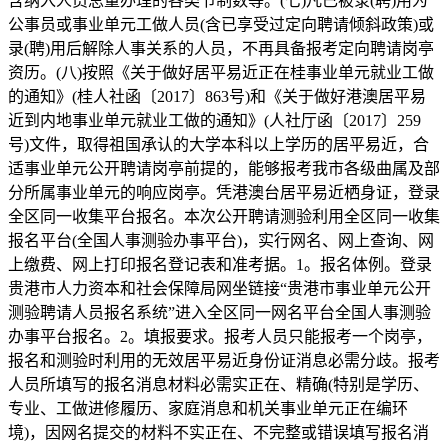
含纳入人员总量办理的各类节制数等。(七)凡已被录(聘)用为
公事员或事业单元工做人员(含已享受过定向聘请倾斜政策)或
录(聘)用后解除人事关系的人员，不再具备报考定向聘请岗亭
资历。(八)按照《关于做好居平易近正在桂事业单元就业工做
的通知》(桂人社函〔2017〕863号)和《关于做好港澳居平易
近到内地事业单元就业工做的通知》(人社厅函〔2017〕259
号)文件，取得祖国承认的大学本科以上学历的居平易近，合
适事业单元公开聘请岗亭前提的，能够报考我市各级曲属及部
分所属事业单元的响应岗亭。凭港澳台居平易近栖身证，登录
全区同一收集平台报名。本次公开聘请测验利用全区同一收集
报名平台(全国人事测验办事平台)，实行网名、网上查询、网
上缴费、网上打印报名登记表和准考据。1。报名体例。登录
贵港市人力资本和社会保障局网坐链接“贵港市事业单元公开
测验聘请人员报名系统”进入全区同一网名平台全国人事测验
办事平台报名。2。填报要求。报考人员只能报考一个岗亭，
报名和测验时利用的无效居平易近身份证消息必需分歧。报考
人员所填写的报名消息材料必需实正在、精确(特别是学历、
专业、工做进修履历、家庭消息和机关事业单元正在编环
境)，因网名提交的材料不实正在、不完整或错误填写报名消