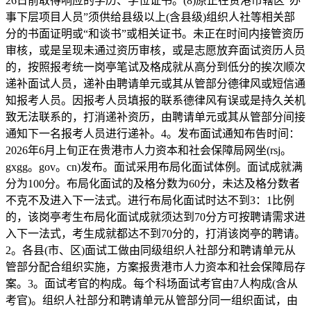
26日前取得响应的学历、学位证书。(8)原正在贵港市辖区“办
事下层项目人员”须供给县级以上(含县级)组织人社等相关部
分的书面证明或“和谈书”或相关证书。未正在时间内接管资历
审核，或是呈现未通过资历审核，或是志愿放弃面试资历人员
的，按照报考统一岗亭笔试及格成就从高分到低分的挨次顺次
递补面试人员，递补由聘请单元或其从管部分德律风或短信通
知报考人员。因报考人员填报的联系德律风有误或是持久关机
致无法联系的，打消递补资历，由聘请单元或其从管部分间接
通知下一名报考人员进行递补。4。发布面试通知布告时间：
2026年6月上旬正在贵港市人力资本和社会保障局网坐(rsj。
gxgg。gov。cn)发布。面试采用布局化面试体例。面试成就满
分为100分。布局化面试的及格分数为60分，未达及格分数者
不克不及进入下一法式。进行布局化面试时达不到3：1比例
的，该岗亭考生布局化面试成就须达到70分方可按聘请需求进
入下一法式，考生成就都达不到70分的，打消该岗亭的聘请。
2。各县(市、区)面试工做由同级组织人社部分和聘请单元从
管部分配合组织实施，方案报贵港市人力资本和社会保障局存
案。3。面试考官的构成。每个科场面试考官由7人构成(含从
考官)。组织人社部分和聘请单元从管部分同一组织面试，由