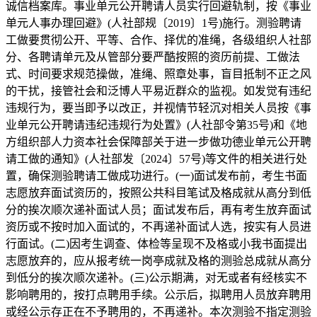
诚信档案库。事业单元公开聘请人员实行回避轨制，按《事业
单元人事办理回避》(人社部规〔2019〕1号)施行。测验聘请
工做要贯彻公开、平等、合作、择优的准绳，各级组织人社部
分、各聘请单元及从管部分要严酷按照的资历前提、工做法
式、时间要求规范操做，准绳、照章处事，盲目抵制不正之风
的干扰，接管社会和泛博人平易近群众的监视。如发觉有违纪
违规行为，要当即予以改正，并视情节轻沉对相关人员按《事
业单元公开聘请违纪违规行为处置》(人社部令第35号)和《地
方组织部人力资本社会保障部关于进一步做功德业单元公开聘
请工做的通知》(人社部发〔2024〕57号)等文件的相关进行处
置，确保测验聘请工做成功进行。(一)面试发布前，考生书面
志愿放弃面试资历的，按照公共科目笔试及格成就从高分到低
分的挨次顺次递补面试人员；面试发布后，再有考生放弃面试
资历或不按时加入面试的，不再递补面试人选，按实有人员进
行面试。(二)因考生调查、体检等呈现不及格或小我书面提出
志愿放弃的，应从报考统一岗亭成就及格的测验总成就从高分
到低分的挨次顺次递补。(三)公示期满，对无或者有经核实不
影响聘用的，按打点聘用手续。公示后，拟聘用人员放弃聘用
或经公示存正在不予聘用的，不再递补。本次测验不指定测验