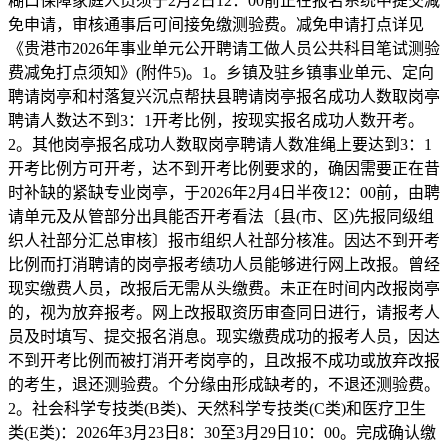
糊口保障家庭人员须于2月2日12：00前正在报名系统中提交减
免申请，审核通事后可间接免缴测验费。减免申请打点详见
《贵港市2026年事业单元公开聘请工做人员公共科目笔试测验
费减免打点须知》(附件5)。1。乡镇及驻乡镇事业单元、定向
聘请岗亭和村落复兴沉点帮扶县聘请岗亭报名成功人数取岗亭
聘请人数达不到3：1开考比例，按现实报名成功人数开考。
2。其他岗亭报名成功人数取岗亭聘请人数准绳上要达到3：1
开考比例方可开考，达不到开考比例要求的，确因需要正在昔
时补缺的紧缺专业岗亭，于2026年2月4日半夜12：00前，由聘
请单元及从管部分出具能否开考看法〔县(市、区)先报同级组
织人社部分汇总审核〕报市组织人社部分核准。因达不到开考
比例而打消聘请的岗亭报考绩功人员能够进行网上改报。曾经
现实缴费人员，改报后无需从头缴费。未正在时间内改报岗亭
的，视为放弃报考。网上改报取资历审查同日进行，请报考人
员及时填写、提交报名消息。现实缴费成功的报考人员，因达
不到开考比例而被打消开考岗亭的，且改报不成功或放弃改报
的考生，退还测验费。个分缘由形成缺考的，不退还测验费。
2。社会科学专技类(B类)、天然科学专技类(C类)和医疗卫生
类(E类)：2026年3月23日8：30至3月29日10：00。完成确认缴