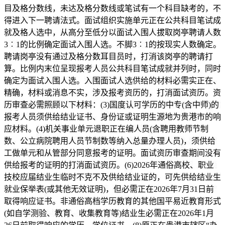
目及格分数线，未达及格分数线或笔试有一个科目缺考的，不
得进入下一聘请法式。面试组织实施单元正在公共科目笔试成
就及格人选中，从高分至低分以面试入围人拔取岗亭聘请人数
3︰1的比例确定面试入围人选。不脚3︰1的按现实人数确定。
聘请岗亭没有通过及格分数耳目员时，打消该岗亭的聘请打
算。比例内末位呈现报考人员公共科目笔试成就并列时，同时
确定为面试入围人选。入围面试人选供给的材料必需实正在、
精确，材料或消息不实，涉及报考资历的，打消面试资历。资
历审查必需照顾以下材料：(3)国度认可学历的中专(含中师)的
报考人员须供给结业证书、身份证或证明生源地为贵港市的响
应材料。(4)机关事业单元退职正在编人员(含聘用教师节制
数、公立病院聘用人员节制数等纳入总量办理人员)，须供给
工做单元和从管部分同意报考的证明。面试资历审查期间没有
供给报考的证明的打消面试资历。(6)2026年通俗高校、职业
技校应届结业生临时不克不及供给结业证的，可先供给结业生
就业保举表(或其他无效证明)，但必需正在2026年7月31日前
取得响应证书。非通俗高档学历教育的其他国平易近教育形式
(如自学测验、教育、收集教育等)结业生必需正在2026年1月