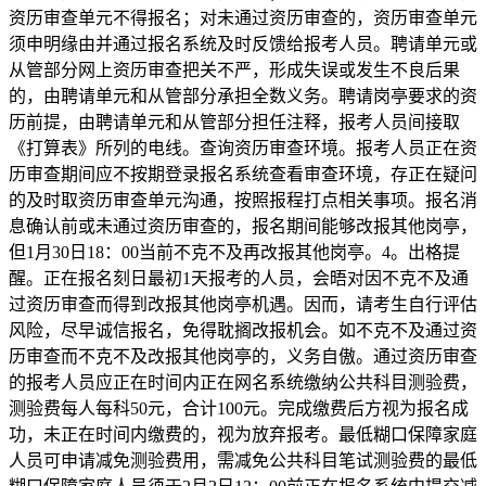
资历审查单元不得报名；对未通过资历审查的，资历审查单元
须申明缘由并通过报名系统及时反馈给报考人员。聘请单元或
从管部分网上资历审查把关不严，形成失误或发生不良后果
的，由聘请单元和从管部分承担全数义务。聘请岗亭要求的资
历前提，由聘请单元和从管部分担任注释，报考人员间接取
《打算表》所列的电线。查询资历审查环境。报考人员正在资
历审查期间应不按期登录报名系统查看审查环境，存正在疑问
的及时取资历审查单元沟通，按照报程打点相关事项。报名消
息确认前或未通过资历审查的，报名期间能够改报其他岗亭，
但1月30日18：00当前不克不及再改报其他岗亭。4。出格提
醒。正在报名刻日最初1天报考的人员，会晤对因不克不及通
过资历审查而得到改报其他岗亭机遇。因而，请考生自行评估
风险，尽早诚信报名，免得耽搁改报机会。如不克不及通过资
历审查而不克不及改报其他岗亭的，义务自傲。通过资历审查
的报考人员应正在时间内正在网名系统缴纳公共科目测验费，
测验费每人每科50元，合计100元。完成缴费后方视为报名成
功，未正在时间内缴费的，视为放弃报考。最低糊口保障家庭
人员可申请减免测验费用，需减免公共科目笔试测验费的最低