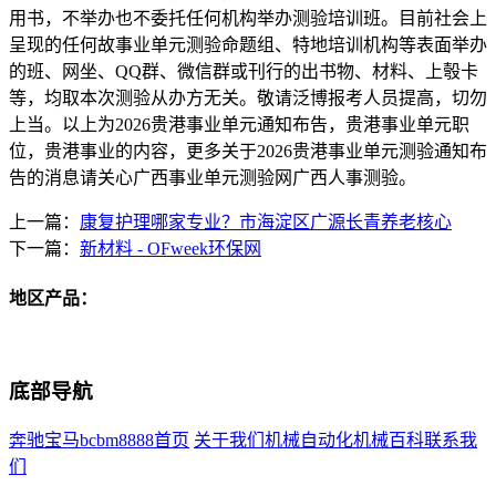
用书，不举办也不委托任何机构举办测验培训班。目前社会上
呈现的任何故事业单元测验命题组、特地培训机构等表面举办
的班、网坐、QQ群、微信群或刊行的出书物、材料、上彀卡
等，均取本次测验从办方无关。敬请泛博报考人员提高，切勿
上当。以上为2026贵港事业单元通知布告，贵港事业单元职
位，贵港事业的内容，更多关于2026贵港事业单元测验通知布
告的消息请关心广西事业单元测验网广西人事测验。
上一篇：
康复护理哪家专业？市海淀区广源长青养老核心
下一篇：
新材料 - OFweek环保网
地区产品：
底部导航
奔驰宝马bcbm8888首页
关于我们
机械自动化
机械百科
联系我
们