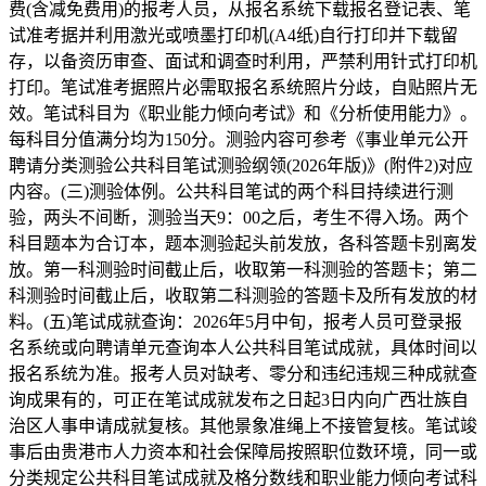
费(含减免费用)的报考人员，从报名系统下载报名登记表、笔
试准考据并利用激光或喷墨打印机(A4纸)自行打印并下载留
存，以备资历审查、面试和调查时利用，严禁利用针式打印机
打印。笔试准考据照片必需取报名系统照片分歧，自贴照片无
效。笔试科目为《职业能力倾向考试》和《分析使用能力》。
每科目分值满分均为150分。测验内容可参考《事业单元公开
聘请分类测验公共科目笔试测验纲领(2026年版)》(附件2)对应
内容。(三)测验体例。公共科目笔试的两个科目持续进行测
验，两头不间断，测验当天9：00之后，考生不得入场。两个
科目题本为合订本，题本测验起头前发放，各科答题卡别离发
放。第一科测验时间截止后，收取第一科测验的答题卡；第二
科测验时间截止后，收取第二科测验的答题卡及所有发放的材
料。(五)笔试成就查询：2026年5月中旬，报考人员可登录报
名系统或向聘请单元查询本人公共科目笔试成就，具体时间以
报名系统为准。报考人员对缺考、零分和违纪违规三种成就查
询成果有的，可正在笔试成就发布之日起3日内向广西壮族自
治区人事申请成就复核。其他景象准绳上不接管复核。笔试竣
事后由贵港市人力资本和社会保障局按照职位数环境，同一或
分类规定公共科目笔试成就及格分数线和职业能力倾向考试科