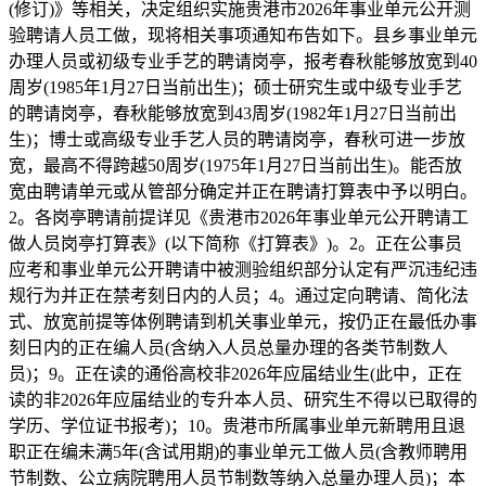
(修订)》等相关，决定组织实施贵港市2026年事业单元公开测
验聘请人员工做，现将相关事项通知布告如下。县乡事业单元
办理人员或初级专业手艺的聘请岗亭，报考春秋能够放宽到40
周岁(1985年1月27日当前出生)；硕士研究生或中级专业手艺
的聘请岗亭，春秋能够放宽到43周岁(1982年1月27日当前出
生)；博士或高级专业手艺人员的聘请岗亭，春秋可进一步放
宽，最高不得跨越50周岁(1975年1月27日当前出生)。能否放
宽由聘请单元或从管部分确定并正在聘请打算表中予以明白。
2。各岗亭聘请前提详见《贵港市2026年事业单元公开聘请工
做人员岗亭打算表》(以下简称《打算表》)。2。正在公事员
应考和事业单元公开聘请中被测验组织部分认定有严沉违纪违
规行为并正在禁考刻日内的人员；4。通过定向聘请、简化法
式、放宽前提等体例聘请到机关事业单元，按仍正在最低办事
刻日内的正在编人员(含纳入人员总量办理的各类节制数人
员)；9。正在读的通俗高校非2026年应届结业生(此中，正在
读的非2026年应届结业的专升本人员、研究生不得以已取得的
学历、学位证书报考)；10。贵港市所属事业单元新聘用且退
职正在编未满5年(含试用期)的事业单元工做人员(含教师聘用
节制数、公立病院聘用人员节制数等纳入总量办理人员)；本