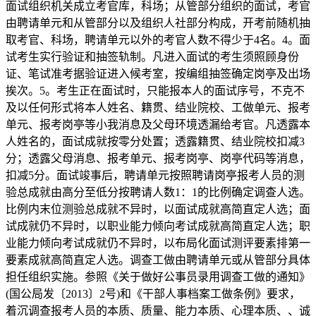
面试组织机关成立考官库，科场；从管部分组织的面试，考官
由聘请单元和从管部分以及组织人社部分构成，开考前随机抽
取考官、科场，聘请单元以外的考官人数不得少于4名。4。面
试考生实行验证和抽签轨制。凡进入面试的考生须照顾身份
证、笔试准考据验证进入候考室，按编组抽签确定岗亭及出场
挨次。5。考生正在面试时，只能报本人的面试序号，不克不
及以任何形式将本人姓名、籍贯、结业院校、工做单元、报考
单元、报考岗亭等小我消息及父母环境透漏给考官。凡透露本
人姓名的，面试成就按零分处置；透露籍贯、结业院校扣减3
分；透露父母消息、报考单元、报考岗亭、岗亭代码等消息，
扣减5分。面试竣事后，聘请单元按照聘请岗亭报考人员的测
验总成就由高分至低分按聘请人数1：1的比例确定调查人选。
比例内末位测验总成就不异时，以面试成就高简直定人选；面
试成就仍不异时，以职业能力倾向考试成就高简直定人选；职
业能力倾向考试成就仍不异时，以布局化面试测评要素排第一
要素成就高简直定人选。调查工做由聘请单元或从管部分具体
担任组织实施。参照《关于做好公事员录用调查工做的通知》
(国公局发〔2013〕2号)和《干部人事档案工做条例》要求，
着沉调查报考人员的本质、质量、能力本质、心理本质、、诚