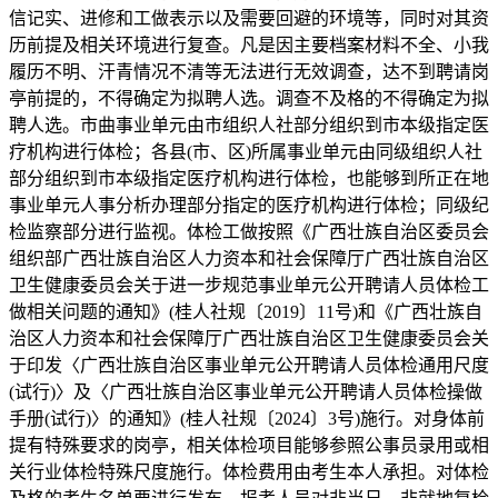
信记实、进修和工做表示以及需要回避的环境等，同时对其资
历前提及相关环境进行复查。凡是因主要档案材料不全、小我
履历不明、汗青情况不清等无法进行无效调查，达不到聘请岗
亭前提的，不得确定为拟聘人选。调查不及格的不得确定为拟
聘人选。市曲事业单元由市组织人社部分组织到市本级指定医
疗机构进行体检；各县(市、区)所属事业单元由同级组织人社
部分组织到市本级指定医疗机构进行体检，也能够到所正在地
事业单元人事分析办理部分指定的医疗机构进行体检；同级纪
检监察部分进行监视。体检工做按照《广西壮族自治区委员会
组织部广西壮族自治区人力资本和社会保障厅广西壮族自治区
卫生健康委员会关于进一步规范事业单元公开聘请人员体检工
做相关问题的通知》(桂人社规〔2019〕11号)和《广西壮族自
治区人力资本和社会保障厅广西壮族自治区卫生健康委员会关
于印发〈广西壮族自治区事业单元公开聘请人员体检通用尺度
(试行)〉及〈广西壮族自治区事业单元公开聘请人员体检操做
手册(试行)〉的通知》(桂人社规〔2024〕3号)施行。对身体前
提有特殊要求的岗亭，相关体检项目能够参照公事员录用或相
关行业体检特殊尺度施行。体检费用由考生本人承担。对体检