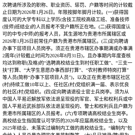
次聘请所涉及的职称、职业资历、惩罚、户籍等时间的计较截
止日期为2026年1月26日。年限按脚年脚月计较。(一)获得国
度认可的大学专科以上学历(含技工院校高级工班、准备技师
(技师)班结业)的人员报考不受户籍所正在地。(二)获得国度认
可的中专(中师)的报考人员，其生源地为贵港市所属辖区或
2026年1月26日前常住户籍为贵港市所属辖区。(三)定向聘请
办事下层项目人员岗亭。须正在贵港市辖区办事期满或办事满
2周年(计较截止时间为2026年8月31日)，且办事期内年度查核
均达到称职(及格)的“选聘高校结业生到村任职工做”、“三支一
扶”打算、“大学生意愿办事西部打算”、“农村教师特岗打算”
等人员(简称“办事下层项目人员”)，以及正在贵港市辖区社区
(村)持续工做10年以上、任社区(村)党组织满一届、表示优良
的社区(村)党组织。(四)定向聘请退役士官士兵岗亭。须为从
中国人平易近解放军依法退呈现役的军官、军士和权利兵或中
国人平易近武拆部队依法退呈现役的、警士和权利兵且户籍为
贵港市所属辖区的人员报考。(六)专项聘请高校结业生岗亭。
高校结业生指国度认可学历的2026年应届高校结业生，以及
2025年结业、未落实过编制内工做的高校结业生。“编制内”包