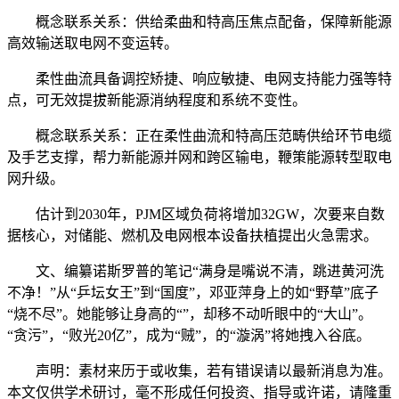
概念联系关系：供给柔曲和特高压焦点配备，保障新能源
高效输送取电网不变运转。
柔性曲流具备调控矫捷、响应敏捷、电网支持能力强等特
点，可无效提拔新能源消纳程度和系统不变性。
概念联系关系：正在柔性曲流和特高压范畴供给环节电缆
及手艺支撑，帮力新能源并网和跨区输电，鞭策能源转型取电
网升级。
估计到2030年，PJM区域负荷将增加32GW，次要来自数
据核心，对储能、燃机及电网根本设备扶植提出火急需求。
文、编纂诺斯罗普的笔记“满身是嘴说不清，跳进黄河洗
不净！”从“乒坛女王”到“国度”，邓亚萍身上的如“野草”底子
“烧不尽”。她能够让身高的“”，却移不动听眼中的“大山”。
“贪污”，“败光20亿”，成为“贼”，的“漩涡”将她拽入谷底。
声明：素材来历于或收集，若有错误请以最新消息为准。
本文仅供学术研讨，毫不形成任何投资、指导或许诺，请隆重