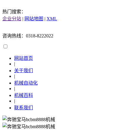
热门搜索：
企业分站
|
网站地图
|
XML
咨询热线：0318-8222022
网站首页
|
关于我们
|
机械自动化
|
机械百科
|
联系我们