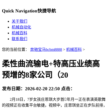
Quick Navigation
快捷导航
关于我们
机械自动化
机械百科
联系我们
您的当前位置：
奔驰宝马bcbm8888
>
机械百科
>
柔性曲流输电+特高压业绩高
预增的8家公司（20
发布日期：
2026-02-20 22:50
点击：
2月18日，7岁女孩庄恩琪大岁首年月一正在表演英歌舞
的视频正在收集平台敏捷。视频中，庄恩琪坐正在步队前排，