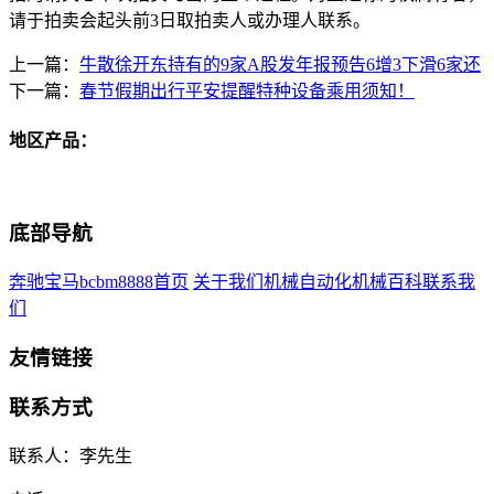
请于拍卖会起头前3日取拍卖人或办理人联系。
上一篇：
牛散徐开东持有的9家A股发年报预告6增3下滑6家还
下一篇：
春节假期出行平安提醒特种设备乘用须知！
地区产品：
底部导航
奔驰宝马bcbm8888首页
关于我们
机械自动化
机械百科
联系我
们
友情链接
联系方式
联系人：李先生