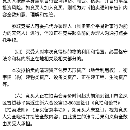
竞买人按照本身需求自行查询拜访、领会、核实，并自行承担
投资风险。如竞买人加入竞买，则视为对《拍卖通知布告》内
容全数知悉、理解和接管。
参取竞买人可委托代办署理人（具备完全平易近事行为能
力的天然人）进行，但须正在竞买起头前向办理人沟通打点委
托手续。
（四）买受人对本次竞得标的物的利用和措置，必需恪守
法令和标的所正在地相关及相关部分的。
本次拟拍卖的清理资产包罗无形资产（地盘利用权）、衡
宇建（构）建物类资产、设备类资产、正在建工程、生物资产
等。
（六）竞买人正在拍卖会竞价时间起头前须到银川市金凤
区雪绒巷平易近生新六合公寓12-808室签订《竞拍和谈书》
《拍卖法则》《竞买留意事项》，如竞买人未签订，视为竞买
人完全晓得并接管全数内容，由此发生的法令后果和义务全数
由买受人承担。