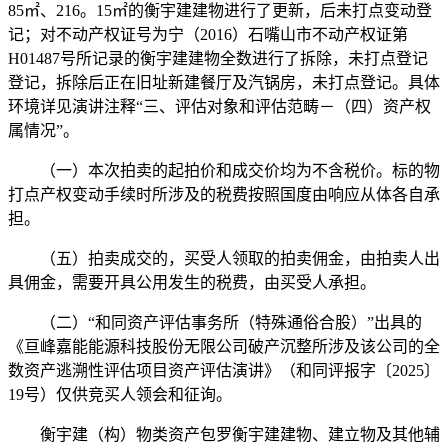
85㎡、216。15㎡的衡宇建建物进行了更新，后未打点变动登
记；对不动产权证号为宁（2016）石嘴山市不动产权证第
H01487号所记录的衡宇建建物全数进行了拆除，未打点登记
登记，拆除后正在旧址新建餐厅及汽锅房，未打点登记。具体
环境详见演讲注释“三、评估对象和评估范畴－（四）资产权
属情况”。
（一）本次拍卖的起拍价和成交价均为不含税价。标的物
打点产权变动手续时所涉及的税费按照国度由响应从体各自承
担。
（五）拍卖成交的，买受人领取的拍卖佣金，由拍卖人出
具佣金，需要开具公用发生的税费，由买受人承担。
（二）“和同资产评估事务所（特殊通俗合股）”出具的
《亘峰嘉能能源科技股份无限公司破产沉整所涉及该公司的全
数资产逃溯性评估项目资产评估演讲》（和同评报字〔2025〕
19号）仅供竞买人领会和征询。
衡宇建（构）物类资产包罗衡宇建建物、建立物及其他辅