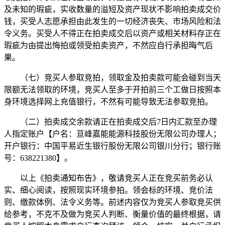
及未知的瑕疵，实收数量的溢短及资产现状不影响拍卖成交价
钱，买受人志愿承担由此发生的一切经济丧失、市场风险和法
令义务。买受人不得正在拍卖成交后以资产或相关材料存正在
瑕疵为由提出悔拍或领受拍卖资产，不然应自行承担晦气后
果。
（七）竞买人参取竞拍，领取金及拍卖款可能会碰到当天
限额无法领取的环境，竞买人至多于开拍前三个工做日按照本
身环境选择网上充值银行，不然有可能导致无法参取竞拍。
（二）拍卖成交余款请正在拍卖成交后7日内汇款至办理
人指定账户【户名：亘峰嘉能能源科技股份无限公司办理人；
开户银行：中国平易近生银行股份无限公司银川分行；银行账
号：638221380】。
以上《拍卖通知布告》，敬请竞买人正在竞买前务必认
实、细心阅读，按照现实环境参拍。领会标的环境、竞价法
则、缴款体例、法令义务等。前述内容仅为竞买人参取竞买供
给参考，不克不及做为竞买人判断、衡量价值的最终根据，请