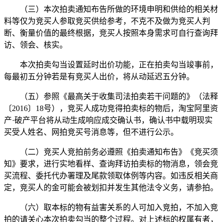
（三）本次拍卖通知布告所做的环境申明和供给的相关材
料等仅为竞买人参取竞买供给参考，不克不及做为竞买人判
断、衡量价值的最终根据，竞买人按照本身需求可自行查询拜
访、领会、核实。
本次拍卖勾当设置延时出价功能，正在拍卖勾当竣事前，
每最初五分钟若是有竞买人出价，将从动延迟五分钟。
（五）参照《最高关于收集司法拍卖若干问题的》（法释
〔2016〕18号），竞买人成功竞得拍卖标的物后，淘宝阿里资
产·破产平台将从动生成响应成交确认书，确认书中载明现实
买受人姓名、网拍竞买号消息等，但不进行公示。
（二）竞买人竞拍前务必遵照《拍卖通知布告》《竞买须
知》要求，进行实地看样、查询拜访拍卖标的物消息，领会竞
买流程、委托代办署理及尾款领取体例等内容。如违反相关商
定，竞买人的金可能会被划扣并发生其他法令义务，请参拍。
（六）取本标的物有益害关系的人可加入竞拍，不加入竞
拍的请关心本次拍卖勾当的整个过程。对上述标的权属有者，