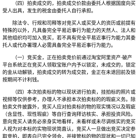
（四）拍卖成交的，拍卖成交价款由委托人根据国度向买
受人出具，发生的税金由委托人自行承担。
除法令、行规和司释等对竞买人或买受人的资历或前提有
特殊的以外，凡具备完全平易近事行为能力的天然人、法人和
其他组织均可加入竞买，若不具有完全平易近事行为能力其委
托人或代办署理人必需具备完全平易近事行为能力。
（一）竞买金，正在拍卖竞价前通过淘宝阿里资产·破产
平台系统正在竞买人领取宝账户内予以锁定，未成交的，锁定
的金从动解锁，拍卖成交的转为成交款，金正在未退回前及锁
按期间不计利钱。
（四）本次拍卖标的物以现状进行拍卖，挂拍标的照片或
视频等仅供参考，办理人不承担本次拍卖标的的瑕疵义务。除
拍卖文件披露外，竞买人应对拍卖标的物的现实情况以及瑕疵
（含显性、现性瑕疵）等自行查询拜访核实、承担投资风险。
意向竞买人请务必亲身实地看样，未看样或未尽调核实的竞买
人视为对本标的实物现状简直认，竞买人一旦做出竞买决定参
取竞拍，即表白已完全领会，并接管标的物的现状和一切已知