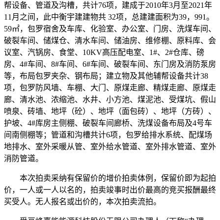
帮设备、管道及沟槽，共计76项，建成于2010年3月至2021年
11月之间，此中衡宇建建物共 32项，总建建面积为39，991。
59㎡，包罗宿舍及车库、化验室、办公室、门房、洗煤车间、
破裂车间、储煤仓、清水车间、储油房、维修棚、原料库、会
议室、汽锅房、食堂、10KV高压配电室、1#、2#仓库、磅
房、4#车间、8#车间、6#车间、破裂车间、东门房及消防泵房
等，布局包罗夹杂、钢布局；建立物及其他辅帮设备共计38
项，包罗防风墙、车棚、大门、原煤走廊、精煤走廊、原煤走
廊、清水池、浓缩池、水井、小方池、煤泥池、受煤坑、假山
喷泉、砖墙、地坪（砼）、地坪（面包砖）、地坪（方砖）、
护坡、4#库房主侧棚、破裂车间廊桥、洗煤设备布局及4号车
间南侧棚等；管道和沟槽共计6项，包罗给排水系统、配煤场
地排水、室外采暖从管、室外给水管道、室外排水管道、室外
消防管道。
本次拍卖采纳有保留价的增价拍卖体例，保留价即为起拍
价，一人或一人以名的，拍卖竣事时出价最高的竞买报酬最终
买受人。无人报名或出价的，本次拍卖流拍。