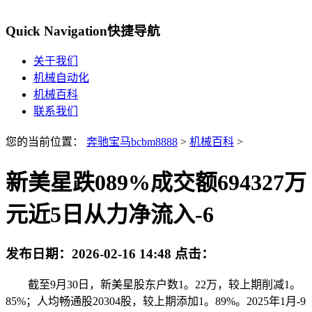
Quick Navigation
快捷导航
关于我们
机械自动化
机械百科
联系我们
您的当前位置：
奔驰宝马bcbm8888
>
机械百科
>
新美星跌089%成交额694327万
元近5日从力净流入-6
发布日期：
2026-02-16 14:48
点击：
截至9月30日，新美星股东户数1。22万，较上期削减1。
85%；人均畅通股20304股，较上期添加1。89%。2025年1月-9