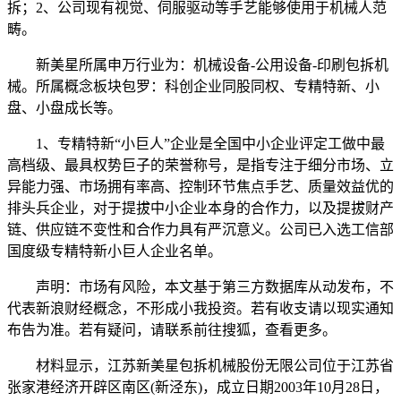
拆；2、公司现有视觉、伺服驱动等手艺能够使用于机械人范
畴。
新美星所属申万行业为：机械设备-公用设备-印刷包拆机
械。所属概念板块包罗：科创企业同股同权、专精特新、小
盘、小盘成长等。
1、专精特新“小巨人”企业是全国中小企业评定工做中最
高档级、最具权势巨子的荣誉称号，是指专注于细分市场、立
异能力强、市场拥有率高、控制环节焦点手艺、质量效益优的
排头兵企业，对于提拔中小企业本身的合作力，以及提拔财产
链、供应链不变性和合作力具有严沉意义。公司已入选工信部
国度级专精特新小巨人企业名单。
声明：市场有风险，本文基于第三方数据库从动发布，不
代表新浪财经概念，不形成小我投资。若有收支请以现实通知
布告为准。若有疑问，请联系前往搜狐，查看更多。
材料显示，江苏新美星包拆机械股份无限公司位于江苏省
张家港经济开辟区南区(新泾东)，成立日期2003年10月28日，